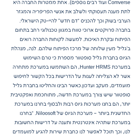
Comverse ועוד רבים נוספים). אחת ממטרות החברה היא
לתת מענה תעסוקתי ולשלב את אנשי הפריפריה והמגזר
הערבי בשוק וכך להכניס “דם חדש” להיי-טק הישראלי.
בחברה פרויקטים ארוכי טווח במגוון טכנולוגי רחב בתחום
הפיתוח ובקרת האיכות. למעשה לקוחות החברה רואים
ב’גליל’ מעין שלוחה של מרכז הפיתוח שלהם. לנה, מנהלת
הגיוס בחברת גליל סופטוור מספרת כי טרם השימוש
במערכת Hunter HRMS, הם השתמשו במערכת מתחרה
אשר לא הצליחה לענות על הדרישות בכל הקשור לחיפוש
מועמדים, מעקב ועדכון.כאשר הבינו והחליטו בחברת גליל
סופטוור שיש צורך במערכת חדשה, מתוחכמת ואפקטיבית
יותר, הם בחנו מערכות גיוס רבות ולבסוף בחרנו במערכת
החדשנית ביותר – מערכת הגיוס של Niloosoft. “בחרנו
במערכת שתהיה אינטרנטית ותענה על דרישות החשובות
לנו, וכך תוכל לאפשר לנו כחברת שירות להגיע למועמדים