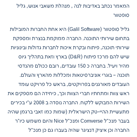
המאמר נכתב באדיבות לנה , מנהלת משאבי אנוש, גליל
סופטוור
גליל סופטוור (Galil Software) היא אחת החברות המובילות
בתחום שירותי התוכנה. החברה ממוקמת בנצרת ומספקת
שירותי תוכנה, פיתוח ובקרת איכות לחברות גדולות ובינוניות
שיש להם מרכז פיתוח (D&R) בארץ וזאת בתהליך גיוס
מהיר ויעיל. בחברה כ 150 עובדים, רובם ככולם מהנדסי
תוכנה – בוגרי אוניברסיטאות ומכללות מהארץ והעולם.
העובדים מאורגנים בפרויקטים, בראש כל פרויקט עומד
ראש צוות ומתחתיו חברי הצוות וכך, כיחידה הם מספקים את
השירות המבוקש ללקוח. החברה נוסדה ב 2008 ע”י בכירים
מתעשיית ההיי-טק הישראלית (שמות כמו זאבי ברגמן שהיה
בעבר מנכ”ל Comverse ומנכ”ל Nice והיום משמש כיו”ר
החברה וכן איציק דנציגר שהיה בעברו גם כן מנכ”ל