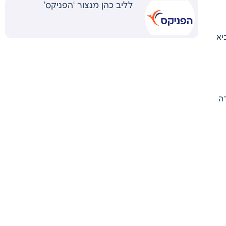
לליב כהן מנצור ‘הפניקס’
יא
רה