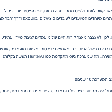
ד קשה לאתר ולגייס ממנו. יתרה מזאת, אני מגייסת עובדי ניהול
רים מיוחדים המיועדים לעובדים סוציאלים, בווטסאפ ודרך ‘חבר מב
לכן, לא נצבר מאגר קורות חיים של מועמדים לניצול מיידי ועתידי.
 שאני משקיעה מאמצים רבים בניהול הגיוס. כגון מאמצים לפרסום ומציאת מועמדים, שמי
 שמערכת גיוס מתקדמת כמו HunterAI תעשה בקלות!
עם המערכת
10
שנים!!
שחר’ היה מחסור רציני של כוח אדם…רציתי מערכת מתקדמת, נוחה,