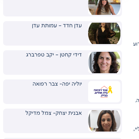
עדן חדד – עמותת עדן
וע
דידי קחטן – יקב טפרברג
יוליה יפה- צבר רפואה
כה.
אבנית יצחק- צמל מדיקל
י,