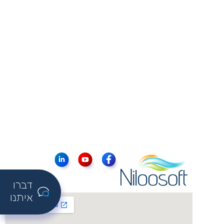
דברו
איתנו