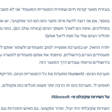
בעזרת מאגר קורות חיים ושמירת הסטוריית המועמד’ אני לא מאבד
בנוסף, אם אני רוצה לדעת איזה מקור גיוס הוא הכי אפקטיבי, יש 
בתהליכים, איפה הם לאורך משפך הגיוס (באיזה שלב הם), כמה נפ
תהליכי הגיוס שלי על מנת לייעל אותם!
יתרה מזאת, יש במערכת אופצייה לנתב מועמדים ולשמור אותם לצו
מועמידים הגרים בירושליים, סימנתי את אותם מועמדים למשרה ע
בירושליים וגייסתי עובדים דרך המאגר הזה
מערכת הגיוס- HunterAI מתעדת את כל היסטוריית הגיוס, מדייקת ומקלה על ניהול תהליכי גיוס עובדים המתאימים לארגון כמו שלנו.
תאמינו לי, מערכת גיוס זה הרבה יותר פשוט מכלים כמו אקסלים, Word ותקיות!!
על השירות שקיבלנו מ- Niloosoft:
השירות שקיבלתי היה יעיל, מהיר ומקצועי, גם מאיש המכירות וגם