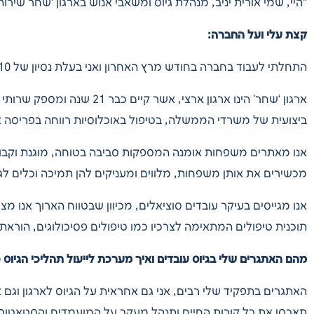
“היי, שמי אורית יניב, מנהלת גיוס ומשאבי אנוש בארגון ‘שחר שירות
קצת עלי ועל החברה:
התחלתי לעבוד בחברה בחודש מרץ האחרון ואני בעלת נסיון של
10
ארגון ‘שחר’ הינו ארגון ארצי, אשר קיים כבר
21
שנה ומספק שרותי ר
ביצועית של משרדי הממשלה, בטיפול באוכלוסיות רווחה בפריסה א
אנו מאתרים משפחות אומנה המספקות סביבה בטוחה, מוגנת וקבועה 
מכשירים את אותן משפחות, מלווים ומעניקים להן תמיכה וכלים לגי
אנו מגייסים בעיקר עובדים סוציאלים, מכיוון שבטווח הארוך אנו מ
תוכנית טיפולים המתאימה לצרכיו כמו טיפולים פסיכולוגים, הוראתי
מהם האתגרים שלי בגיוס עובדים ואיך מערכת לייעול תהליכי הגיוס 
האתגרים בתפקיד שלי רבים, אני גם אחראית על הגיוס לארגון וגם 
תאכסן את כל קורות החיים ותנהל מעקב על המועמדים והסטאטוס