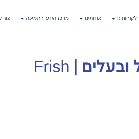
לקוחותינו
אודותינו
מרכז הידע והתמיכה
צור 
ניר פרישווסר | מנכ”ל ובעלים | Frish